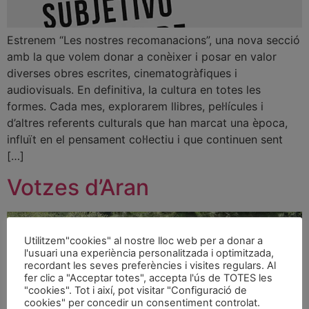
Estrenem “Les nostres recomanacions”, una nova secció
amb la que volem donar a conèixer i posar en valor
diverses obres escrites, cinematogràfiques i
audiovisuals. En definitiva, la cultura en totes les
formes. Cada mes, explorarem llibres, pel·lícules i
d’altres referents culturals que han marcat una època,
influït en el pensament col·lectiu i que continuen sent
[…]
Votzes d’Aran
Utilitzem"cookies" al nostre lloc web per a donar a
l'usuari una experiència personalitzada i optimitzada,
recordant les seves preferències i visites regulars. Al
fer clic a "Acceptar totes", accepta l'ús de TOTES les
"cookies". Tot i així, pot visitar "Configuració de
cookies" per concedir un consentiment controlat.