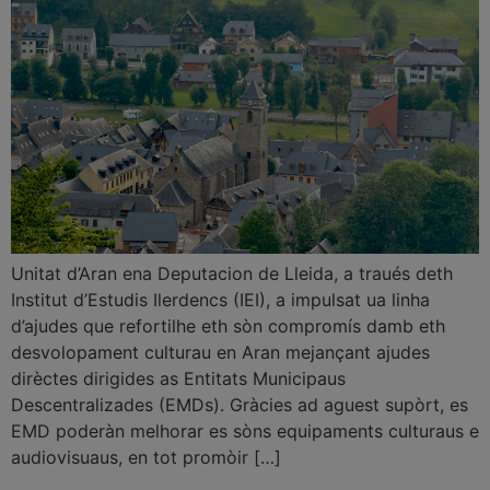
Unitat d’Aran ena Deputacion de Lleida, a traués deth
Institut d’Estudis Ilerdencs (IEI), a impulsat ua linha
d’ajudes que refortilhe eth sòn compromís damb eth
desvolopament culturau en Aran mejançant ajudes
dirèctes dirigides as Entitats Municipaus
Descentralizades (EMDs). Gràcies ad aguest supòrt, es
EMD poderàn melhorar es sòns equipaments culturaus e
audiovisuaus, en tot promòir […]