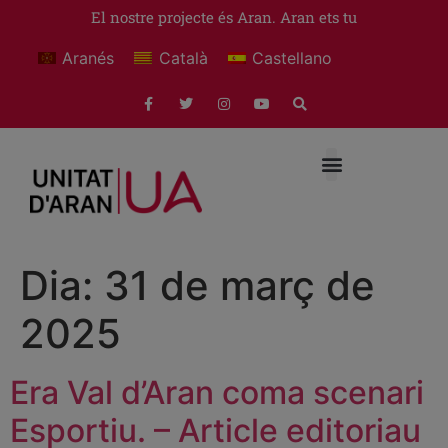
El nostre projecte és Aran. Aran ets tu
Aranés
Català
Castellano
Dia:
31 de març de
2025
Era Val d’Aran coma scenari
Esportiu. – Article editoriau