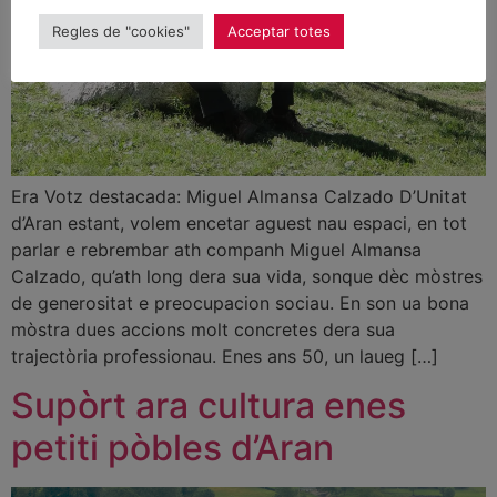
Regles de "cookies"
Acceptar totes
Era Votz destacada: Miguel Almansa Calzado D’Unitat
d’Aran estant, volem encetar aguest nau espaci, en tot
parlar e rebrembar ath companh Miguel Almansa
Calzado, qu’ath long dera sua vida, sonque dèc mòstres
de generositat e preocupacion sociau. En son ua bona
mòstra dues accions molt concretes dera sua
trajectòria professionau. Enes ans 50, un laueg […]
Supòrt ara cultura enes
petiti pòbles d’Aran