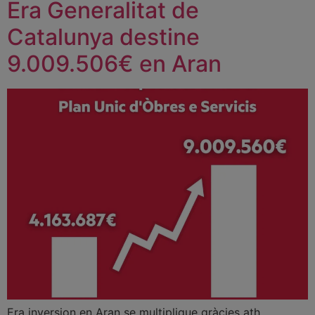
Era Generalitat de
Catalunya destine
9.009.506€ en Aran
Era inversion en Aran se multiplique gràcies ath