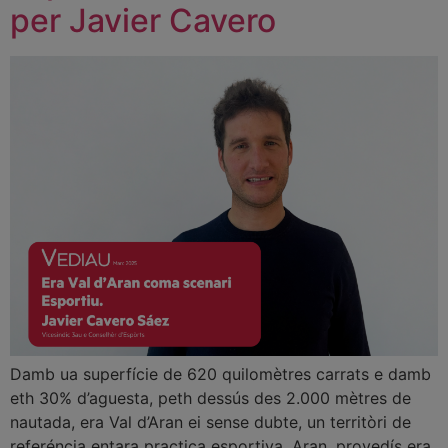
per Javier Cavero
Damb ua superfície de 620 quilomètres carrats e damb
eth 30% d’aguesta, peth dessús des 2.000 mètres de
nautada, era Val d’Aran ei sense dubte, un territòri de
referéncia entara practica esportiva. Aran, provedís era