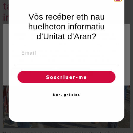
tara melhora de vies e
infraestructures ena Val
Vòs recéber eth nau
huelheton informatiu
d’Aran
Utilitzem"cookies" al nostre lloc web per a donar a
d’Unitat d’Aran?
l'usuari una experiència personalitzada i optimitzada,
recordant les seves preferències i visites regulars. Al
Email
fer clic a "Acceptar totes", accepta l'ús de TOTES les
"cookies". Tot i així, pot visitar "Configuració de
cookies" per concedir un consentiment controlat.
Regles de "cookies"
Acceptar totes
Soscriuer-me
Non, gràcies