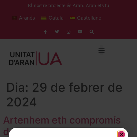
El nostre projecte és Aran. Aran ets tu
Aranés
Català
Castellano
Dia:
29 de febrer de
2024
Artenhem eth compromís
dera Deputacion de Lleida