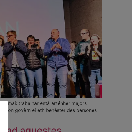
 de mai: trabalhar entà arténher majors
eth sòn govèrn ei eth benèster des persones
 tad aguestes