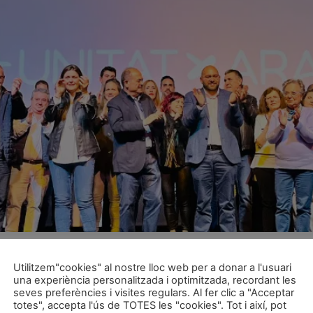
tat eth projècte deth partit entàs eleccions deth pròplèu 28
’Aran qu’auance cap a un futur a on era màxima prioritat d
Utilitzem"cookies" al nostre lloc web per a donar a l'usuari
una experiència personalitzada i optimitzada, recordant les
seves preferències i visites regulars. Al fer clic a "Acceptar
eb damb tota era informacion
totes", accepta l'ús de TOTES les "cookies". Tot i així, pot