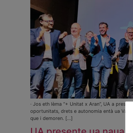
· Jos eth lèma “+ Unitat x Aran”, UA a presen
oportunitats, drets e autonomia entà ua Val d
que i demoren. […]
UA presente ua naua w