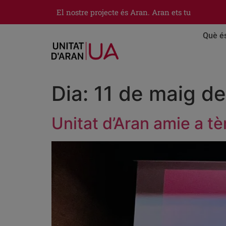
El nostre projecte és Aran. Aran ets tu
Què é
Dia:
11 de maig d
Unitat d’Aran amie a t