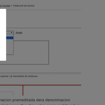
iminacion premeditada dera denominacion