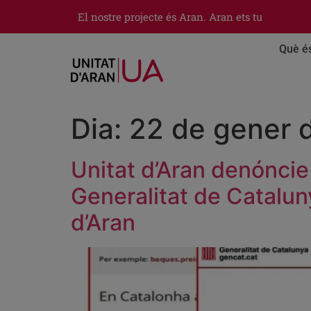
El nostre projecte és Aran. Aran ets tu
Què é
Dia:
22 de gener 
Unitat d’Aran denóncie
Generalitat de Catalu
d’Aran