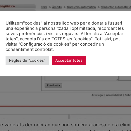
Utilitzem"cookies" al nostre lloc web per a donar a l'usuari
una experiència personalitzada i optimitzada, recordant les
seves preferències i visites regulars. Al fer clic a "Acceptar
totes", accepta l'ús de TOTES les "cookies". Tot i així, pot
visitar "Configuració de cookies" per concedir un
consentiment controlat.
Regles de "cookies"
Acceptar totes
 de varietats der occitan que non son era aranesa e era el