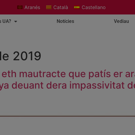
Aranés
Català
Castellano
s UA?
Notícies
Vediau
de 2019
 eth mautracte que patís er a
nya deuant dera impassivitat 