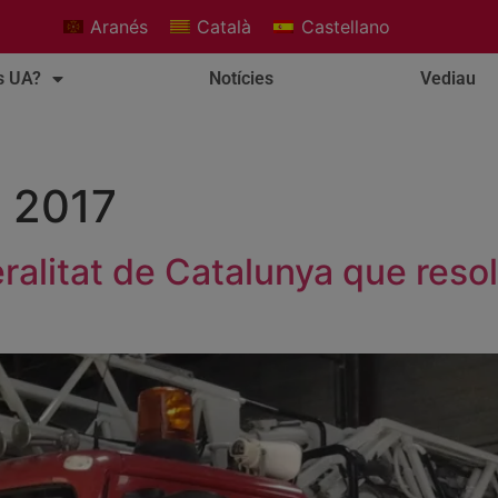
Aranés
Català
Castellano
s UA?
Notícies
Vediau
e 2017
alitat de Catalunya que resolg