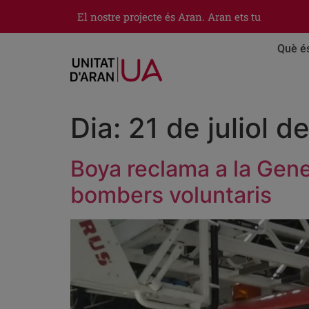
El nostre projecte és Aran. Aran ets tu
Què é
Dia:
21 de juliol d
Boya reclama a la Gener
bombers voluntaris