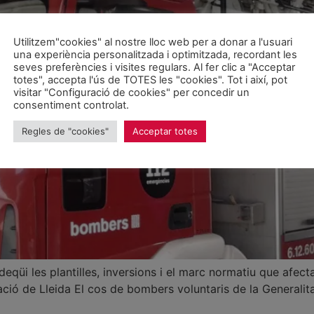
Utilitzem"cookies" al nostre lloc web per a donar a l'usuari
una experiència personalitzada i optimitzada, recordant les
seves preferències i visites regulars. Al fer clic a "Acceptar
totes", accepta l'ús de TOTES les "cookies". Tot i així, pot
visitar "Configuració de cookies" per concedir un
consentiment controlat.
Regles de "cookies"
Acceptar totes
deqüi les plantilles, inversions i el marc normatiu que afect
ació de Lleida El cos de bombers voluntaris de la Genera