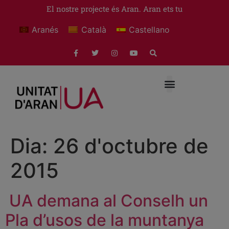
El nostre projecte és Aran. Aran ets tu
Aranés
Català
Castellano
Dia:
26 d'octubre de
2015
UA demana al Conselh un
Pla d’usos de la muntanya