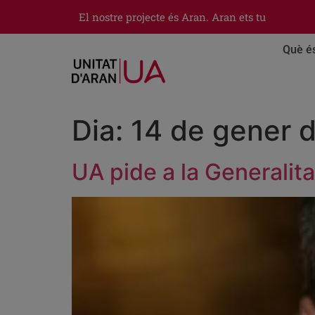
El nostre projecte és Aran. Aran ets tu
Què é
Dia:
14 de gener 
UA pide a la Generalit