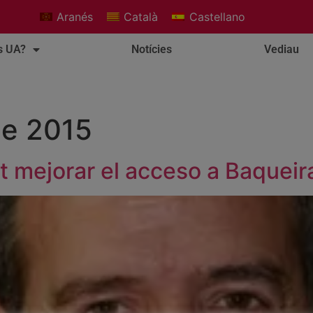
Aranés
Català
Castellano
s UA?
Notícies
Vediau
de 2015
at mejorar el acceso a Baqueir