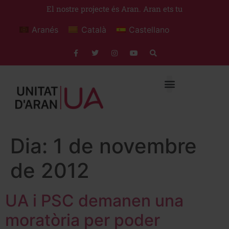
El nostre projecte és Aran. Aran ets tu
Aranés
Català
Castellano
Dia:
1 de novembre
de 2012
UA i PSC demanen una
moratòria per poder