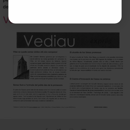
destinacions que no l’apliquen”
Vediau: Noveme 2012