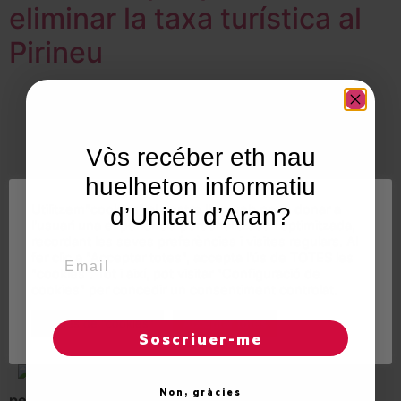
eliminar la taxa turística al
Pirineu
Vòs recéber eth nau
huelheton informatiu
Utilitzem"cookies" al nostre lloc web per a donar a
d’Unitat d’Aran?
l'usuari una experiència personalitzada i optimitzada,
recordant les seves preferències i visites regulars. Al
Email
fer clic a "Acceptar totes", accepta l'ús de TOTES les
"cookies". Tot i així, pot visitar "Configuració de
cookies" per concedir un consentiment controlat.
Regles de "cookies"
Acceptar totes
Soscriuer-me
Boya critica l’impost
Non, gràcies
perquè és “injust” i suposa un “greuge amb altres