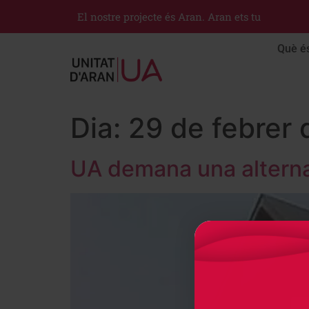
El nostre projecte és Aran. Aran ets tu
Què é
Dia:
29 de febrer 
UA demana una alternat