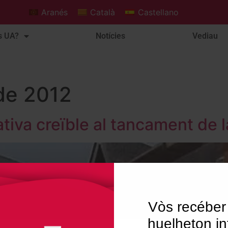
Aranés
Català
Castellano
s UA?
Notícies
Vediau
de 2012
iva creïble al tancament de l
Vòs recéber
huelheton in