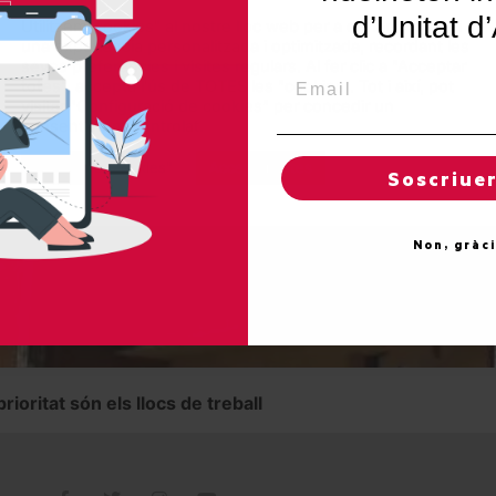
d’Unitat d
Utilitzem"cookies" al nostre lloc web per a donar a l'usuari
una experiència personalitzada i optimitzada, recordant les
seves preferències i visites regulars. Al fer clic a "Acceptar
Email
totes", accepta l'ús de TOTES les "cookies". Tot i així, pot
visitar "Configuració de cookies" per concedir un
consentiment controlat.
Regles de "cookies"
Acceptar totes
Soscriue
Non, gràc
rioritat són els llocs de treball