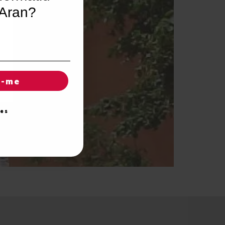
’Aran?
r-me
ies