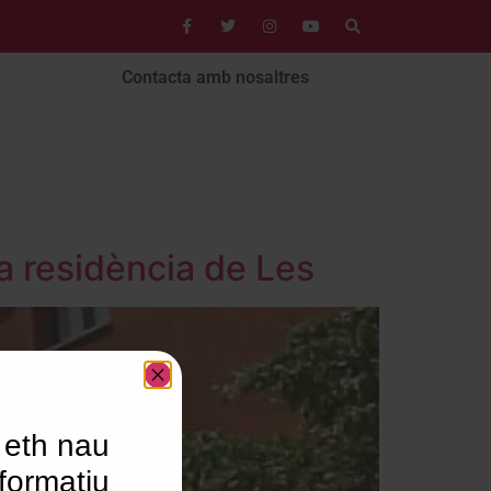
Contacta amb nosaltres
a residència de Les
 eth nau
formatiu