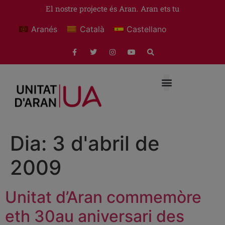
El nostre projecte és Aran. Aran ets tu
Aranés
Català
Castellano
Dia:
3 d'abril de
2009
Unitat d’Aran commemòre
eth 30au aniversari des