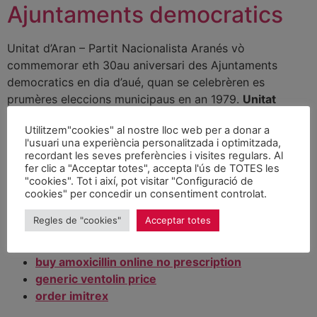
Ajuntaments democratics
Unitat d’Aran – Partit Nacionalista Aranés vò
commemorar eth 30au aniversari des Ajuntaments
democratics en dia d’aué, quan se celebrèren es
prumères eleccions municipaus en an 1979.
Unitat
d’Aran, per miei deth sòn president Arturo Calbetó e
Utilitzem"cookies" al nostre lloc web per a donar a
eth secre
l'usuari una experiència personalitzada i optimitzada,
recordant les seves preferències i visites regulars. Al
diovan without
fer clic a "Acceptar totes", accepta l'ús de TOTES les
order lovaza online no prescription
"cookies". Tot i així, pot visitar "Configuració de
tramadol generic
cookies" per concedir un consentiment controlat.
buy celebrex
Regles de "cookies"
Acceptar totes
buy aciphex no prescription
proscar online
buy amoxicillin online no prescription
generic ventolin price
order imitrex