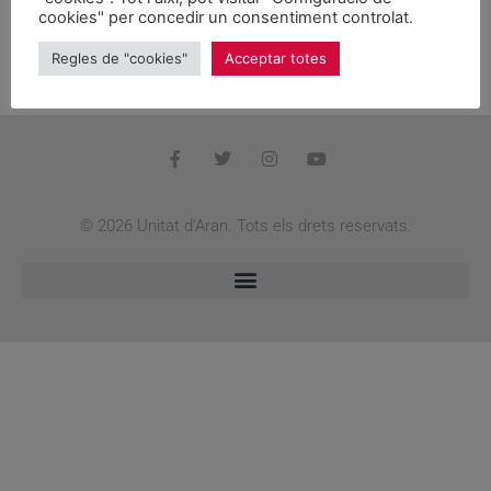
cookies" per concedir un consentiment controlat.
Unitat d’Aran ei un partit que mos amasse mès enlà des
nòstes idèes. Ei un sentiment prigond pera nòsta tèrra,
Regles de "cookies"
Acceptar totes
era Val d’ Aran, que la defensam e la estimam.
© 2026 Unitat d'Aran. Tots els drets reservats.