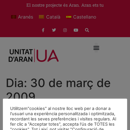
El nostre projecte és Aran. Aran ets tu
Aranés
Català
Castellano
Dia:
30 de març de
2009
Utilitzem"cookies" al nostre lloc web per a donar a
Ricardo Ruiz
l'usuari una experiència personalitzada i optimitzada,
recordant les seves preferències i visites regulars. Al
fer clic a "Acceptar totes", accepta l'ús de TOTES les
IN MEMORIAM
"cookies". Tot i així, pot visitar "Configuració de