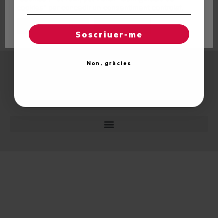
cookies" per concedir un consentiment controlat.
El síndic d’Aran ens va obsequiar el passat diumenge,
dia 20 de març, amb un article en el qual va intentar
Regles de "cookies"
Acceptar totes
Soscriuer-me
explicar el model de protecció del patrimoni aranès.
Non, gràcies
© 2026 Unitat d'Aran. Tots els drets reservats.