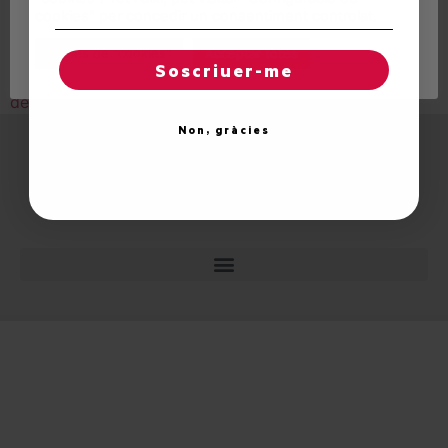
cookies" per concedir un consentiment controlat.
Membres d’Unitat d’Aran van participar
dimecres dia 18 d’agost al sopar del PSC
Regles de "cookies"
Acceptar totes
Soscriuer-me
de les Comarques
Non, gràcies
© 2026 Unitat d'Aran. Tots els drets reservats.