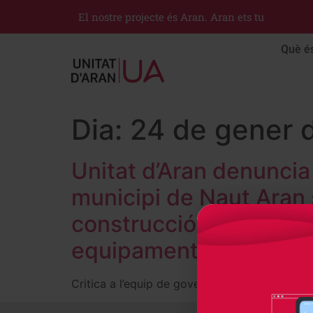
El nostre projecte és Aran. Aran ets tu
Què é
Dia:
24 de gener 
Unitat d’Aran denuncia 
municipi de Naut Aran 
construcció al terme m
equipaments, infrastr
Critica a l’equip de govern de l’Ajuntament 