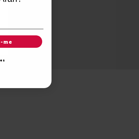
r-me
ies