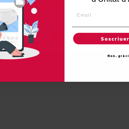
una experiència personalitzada i optimitzada, recordant les
seves preferències i visites regulars. Al fer clic a "Acceptar
Email
totes", accepta l'ús de TOTES les "cookies". Tot i així, pot
visitar "Configuració de cookies" per concedir un
consentiment controlat.
26 Unitat d'Aran. Tots els drets reservats.
Regles de "cookies"
Acceptar totes
Soscriue
POLÍTICA DE PROTECCIÓ DE DADES
Non, gràc