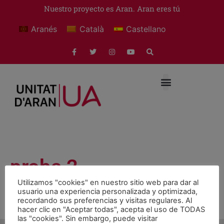
Nuestro proyecto es Aran. Aran eres tú
Aranés
Català
Castellano
proba 2
Utilizamos "cookies" en nuestro sitio web para dar al
usuario una experiencia personalizada y optimizada,
Preguntas y demandas
mayo 15, 2017
recordando sus preferencias y visitas regulares. Al
hacer clic en "Aceptar todas", acepta el uso de TODAS
las "cookies". Sin embargo, puede visitar