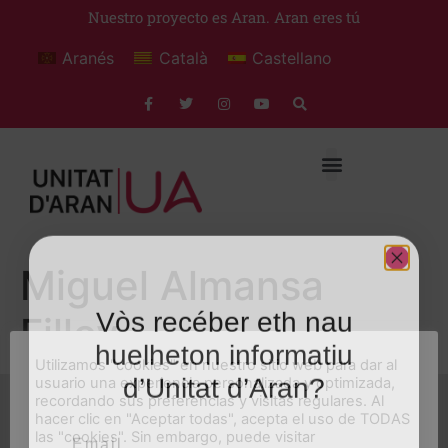
Nuestro proyecto es Aran. Aran eres tú
Aranés
Català
Castellano
Miguel Almansa
Vòs recéber eth nau
Filloy
huelheton informatiu
Utilizamos "cookies" en nuestro sitio web para dar al
d’Unitat d’Aran?
usuario una experiencia personalizada y optimizada,
recordando sus preferencias y visitas regulares. Al
hacer clic en "Aceptar todas", acepta el uso de TODAS
Email
las "cookies". Sin embargo, puede visitar