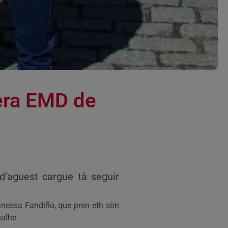
era EMD de
aguest cargue tà seguir
anessa Fandiño, que pren eth sòn
balhe.