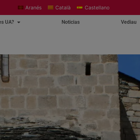
Aranés
Català
Castellano
es UA?
Noticias
Vediau