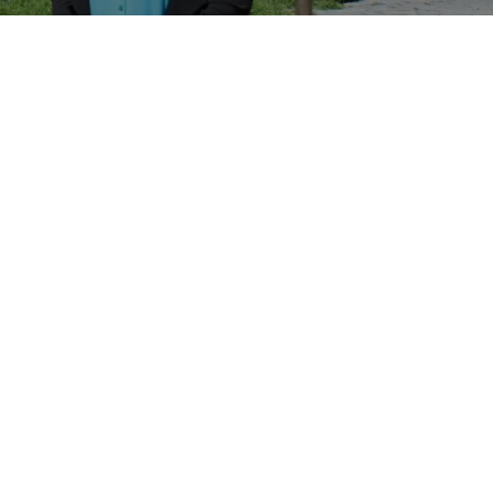
 nueva presidente de la EM
sidente, Vanessa Fandiño ha tomado posesión d
as por la junta vecinal.
aran el nombramiento de la nueva presidente de la EMD de Betr
esarrollar así, los proyectos en los que el equipo de gobierno t