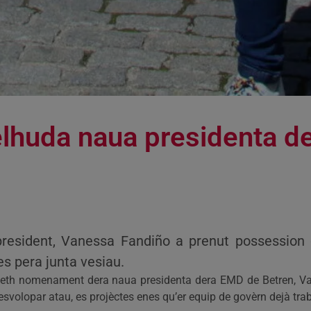
lhuda naua presidenta d
dent, Vanessa Fandiño a prenut possession d’
s pera junta vesiau.
n eth nomenament dera naua presidenta dera EMD de Betren, V
svolopar atau, es projèctes enes qu’er equip de govèrn dejà tra