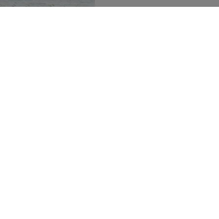
Val d’Aran, 26 d’abriu de 2022
D de Betren
e este cargo para seguir
en, Vanessa Fandiño, que toma su
rabaja.