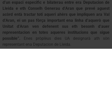
d’un espaci especific e bilaterau entre era Deputacion de
Lleida e eth Conselh Generau d’Aran que prevé aguest
acòrd entà tractar toti aqueri ahèrs que impliquen ara Val
d’Aran, ei un pas fòrça important ena linha d’aquerò que
Unitat d’Aran ven defenent sus eth besonh d’auer
representacion en totes aqueres institucions que sigue
possible”.
Enes pròplèus dies UA designarà ath sòn
representant ena Deputacion de Lleida.
Val d’Aran, 13 de junh de 2023
Unitat d’Aran formarà
parte del gobierno de
la Diputación de Lleida
Esta tarde se ha hecho público el acuerdo entre ERC,
PSC, PL y UA para conformar el nuevo gobierno de