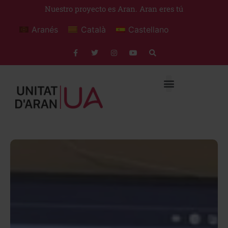
Nuestro proyecto es Aran. Aran eres tú
Aranés
Català
Castellano