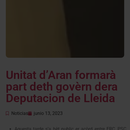
Unitat d’Aran formarà
part deth govèrn dera
Deputacion de Lleida
Noticias
junio 13, 2023
Aguesta tarde s’a hèt public er acòrd entre ERC, PSC,