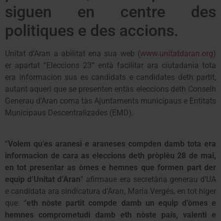
siguen en centre des
politiques e des accions.
Unitat d’Aran a abilitat ena sua web (
www.unitatdaran.org
)
er apartat “Eleccions 23” entà facilitar ara ciutadania tota
era informacion sus es candidats e candidates deth partit,
autant aqueri que se presenten entàs eleccions deth Conselh
Generau d’Aran coma tàs Ajuntaments municipaus e Entitats
Municipaus Descentralizades (EMD).
“
Volem qu’es aranesi e araneses compden damb tota era
informacion de cara as eleccions deth pròplèu 28 de mai,
en tot presentar as òmes e hemnes que formen part der
equip d’Unitat d’Aran
” afirmaue era secretària generau d’UA
e candidata ara sindicatura d’Aran, Maria Vergés, en tot híger
que: “
eth nòste partit compde damb un equip d’òmes e
hemnes comprometudi damb eth nòste país, valenti e