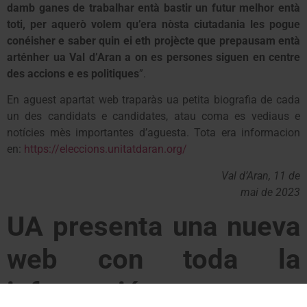
damb ganes de trabalhar entà bastir un futur melhor entà
toti, per aquerò volem qu’era nòsta ciutadania les pogue
conéisher e saber quin ei eth projècte que prepausam entà
arténher ua Val d’Aran a on es persones siguen en centre
des accions e es politiques
”.
En aguest apartat web traparàs ua petita biografia de cada
un des candidats e candidates, atau coma es vediaus e
notícies mès importantes d’aguesta. Tota era informacion
en:
https://eleccions.unitatdaran.org/
Val d’Aran, 11 de
mai de 2023
UA presenta una nueva
web con toda la
información para estas