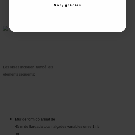
Non, gràcies
Les obres inclouen també, els
elements següents:
Mur de formigó armat de
45 m de llargada total i alçades variables entre 1 i 5
m.