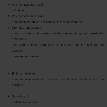
Pavimentació de l’accés
a l’heliport.
Pavimentació de voreres
amb rajola hidràulica, així com col·locació de vorades.
Drenatge longitudinal,
que consisteix en la construcció de cunetes triangulars transitables,
embornals,
tubs de dren, pous de registre i col·lectors de formigó, així com una
obra de
drenatge transversal.
Enllumenat de les
rotondes mitjançant la disposició de columnes centrals de 20 m
d’alçada.
Senyalització
horitzontal i vertical.