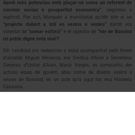
damb mès potenciau entà plaçar-se coma un referent de
coesion sociau e prosperitat economica”
, segontes a
explicat. Per açò, Marqués a manifestat qu’eth sòn ei un
“projècte dubèrt a toti es vesins e vesies”
damb era
volentat de
“somar esfòrci”
e er objectiu de
“hèr de Bossòst
un pòble digne entà viué’i”
.
Eth candidat ara reeleccion a estat acompanhat peth tinent
d’alcalde, Miguel Almansa, era Sindica d’Aran e Secretària
Generau d’Unitat d’Aran, Maria Vergés, es companhs der
actuau equip de govèrn, atau coma de diuèrsi vesins e
vesies de Bossòst, en un acte qu’a agut lòc ena Hosteria
Catalana.
Val d’Aran, 23 de hereuèr de
2023
Marqués renueva su
compromiso por