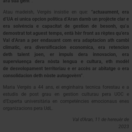
ara sua gent”
.
Atau madeish, Vergés insistie en que:
“actuaument, era
d’UA ei unica opcion politica d’Aran damb un projècte clar e
era solvéncia e capacitat de gestion de besonh, qu’a
demostrat tot aguest temps, entà hèr front as rèptes qu’era
Val d’Aran a per endauant com era adaptacion ath cambi
climatic, era diversificacion economica, era retencion
deth talent joen, er impuls dera innovacion, era
superviuença dera nòsta lengua e cultura, eth modèl
de desvolopament territoriau e er accès ar abitatge o era
consolidacion deth nòste autogovèrn”
.
Maria Vergés a 44 ans, ei enginhaira tecnica forestau e a
estudis de post grau en gestion culturau pera UOC e
d’Experta universitària en competéncies emocionaus enes
organizacions pera UdL.
Val d’Aran, 11 de hereuèr de
2023