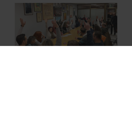
Maria Vergés escogida
candidata a síndica de
Aran por la militancia
de Unitat d’Aran