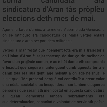
coma candidata ara
sindicatura d’Aran tàs pròplèu
eleccions deth mes de mai.
Ager ena tarde s’amièc a tèrme era Assemblada Generau, a
on se ratifiquèc era candidatura de Maria Vergés entara
sindicatura d’Aran per part dera militància.
Vergés a manifestat que:
“
pendent tota era mia trajectòria
en Unitat d’Aran è sajat tostemp de dar çò de melhor en
favor d’un projècte comun, e ac è hèt damb eth compromís
e leiautat que seguirè mantenguent damb aguesta tèrra e
damb tota era sua gent, age neishut a on age neishut”
, e
higie que
“Me presenti perqué voi contribuïr a crear valor
ena nòsta societat e ac hèsqui dera man tanben d’aqueres
persones que seran ath mèn costat en aguesta candidatura
e qu’an
demostrat tanben sobradaments era
sua determinacion, capacitat e volontat de servir ath país e