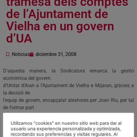
tramesa dels comptes
de l’Ajuntament de
Vielha en un govern
d’UA
Noticias
diciembre 31, 2008
D’aquesta manera, la Sindicatura remarca la gestió
econòmica del govern
d’Unitat d’Aran a l’Ajuntament de Vielha e Mijaran, gràcies a
la decisió de
l’equip de govern, encapçalat aleshores per Joan Riu, per tal
de formar part
d’un pla pilot de seguiment dels comptes locals, que
permetia al Departament
Utilizamos "cookies" en nuestro sitio web para dar al
usuario una experiencia personalizada y optimizada,
de Governació i Administracions Públiques fer un control
recordando sus preferencias y visitas regulares. Al
immediat de l’estat de