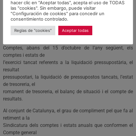
hacer clic en "Aceptar todas", acepta el uso de TODAS
comptes de l’Ajuntament. Aquest procès va permetre que la
las "cookies". Sin embargo, puede visitar
"Configuración de cookies" para concedir un
institució guanyés
consentimiento controlado.
en diligència i transparència en llur retiment.
Reglas de "cookies"
Aceptar todas
D’acord amb la llei, els ens locals han de presentar a la
Sindicatura de
Comptes, abans del 15 d’octubre de l’any següent, els
comptes i estats de
l’exercici tancat referents a la liquidació pressupostària, el
resultat
pressupostari, la liquidació de pressupostos tancats, l’estat
de tresoreria, el
romanent de tresoreria, el balanç de situació i el compte de
resultats.
Al conjunt de Catalunya, el grau de compliment pel que fa al
retiment a la
Sindicatura dels comptes i estats anuals que conformen el
Compte general