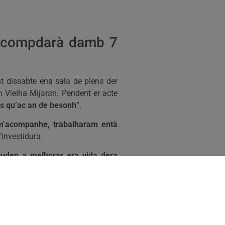
 e compdarà damb 7
t dissabte ena sala de plens der
 Vielha Mijaran. Pendent er acte
ies qu’ac an de besonh
”.
m’acompanhe, trabalharam entà
’investidura.
juden a melhorar era vida dera
e Canejan, Bausen, Les e Bossòst,
ctivament. Tanben èren nomenadi
b Leopoldo Bonillo, José Paba e