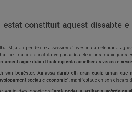
a estat constituït aguest dissabte
ha Mijaran pendent era session d’investidura celebrada agues
at per majoria absoluta es passades eleccions municipaus en
 Ajuntament sigue dubèrt tostemp entà acuélher as vesins e ves
 eth sòn benèster. Amassa damb eth gran equip uman que 
esvolopament sociau e economic
”, manifestaue en sòn discurs d
r equip dera oposicion “
entà poder a arribar a acòrds qu’a
n des ajuntaments de toti es municipis aranesi, entre eri es d
ue Fontan, Emilio Medan e Amador Marqués coma alcaldes respe
 Aubèrt, Unha e Bagergue, que compdaran ath capdauant dam