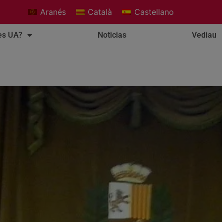
Aranés
Català
Castellano
es UA?
Noticias
Vediau