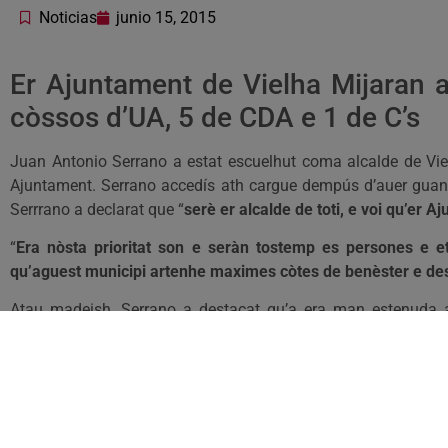
Noticias
junio 15, 2015
Er Ajuntament de Vielha Mijaran 
còssos d’UA, 5 de CDA e 1 de C’s
Juan Antonio Serrano a estat escuelhut coma alcalde de Viel
Ajuntament. Serrano accedís ath cargue dempús d’auer guanh
Serrrano a declarat que “
serè er alcalde de toti, e voi qu’er
“
Era nòsta prioritat son e seràn tostemp es persones e
qu’aguest municipi artenhe maximes còtes de benèster e d
Atau madeish, Serrano a destacat qu’a era man estenuda a
ciutadania
”.
Aguest dissabte se celebrauen tanben es plens de constitucio
governadi per Unitat d’Aran, damb Carlos Lastera, Veroniq
es presidents des EMD araneses, enes que UA governarà en
Marc Tarrau respectivament.