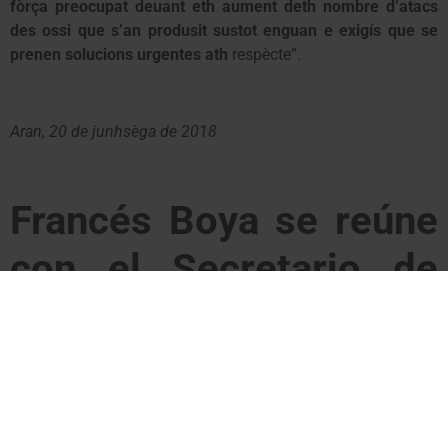
fòrça preocupat deuant eth aument deth nombre d’atacs
des ossi que s’an produsit sustot enguan e exigís que se
prenen solucions urgentes ath
respècte”.
Aran, 20 de junhsèga de 2018
Francés Boya se reúne
con el Secretario de
Estado de Medio
Ambiente, Hugo Morán
El Secretario General de