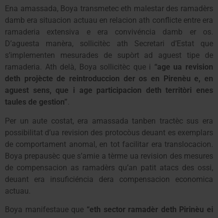
Ena amassada, Boya transmetec eth malestar des ramadèrs
damb era situacion actuau en relacion ath conflicte entre era
ramaderia extensiva e era convivéncia damb er os.
D’aguesta manèra, sollicitèc ath Secretari d’Estat que
s’implementen mesurades de supòrt ad aguest tipe de
ramaderia. Ath delà, Boya sollicitèc que i
“age ua revision
deth projècte de reintroduccion der os en Pirenèu e, en
aguest sens, que i age participacion deth territòri enes
taules de gestion”
.
Per un aute costat, era amassada tanben tractèc sus era
possibilitat d’ua revision des protocòus deuant es exemplars
de comportament anomal, en tot facilitar era translocacion.
Boya prepausèc que s’amie a tèrme ua revision des mesures
de compensacion as ramadèrs qu’an patit atacs des ossi,
deuant era insuficiéncia dera compensacion economica
actuau.
Boya manifestaue que
“eth sector ramadèr deth Pirinèu ei