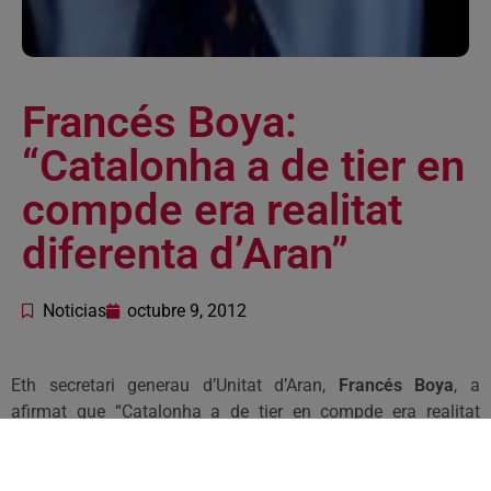
Francés Boya:
“Catalonha a de tier en
compde era realitat
diferenta d’Aran”
Noticias
octubre 9, 2012
Eth secretari generau d’Unitat d’Aran,
Francés Boya
, a
afirmat que “Catalonha a de tier en compde era realitat
diferenta dera Val d’Aran”. En declaracions a Catalonha
Informacion, Boya a regretat que “eth Govèrn catalan seguís
deuent, aumens, 3,8 milions d’èuros ara Val”. Eth conselhèr a