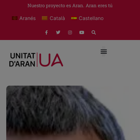
Nuestro proyecto es Aran. Aran eres tú
Aranés
Català
Castellano