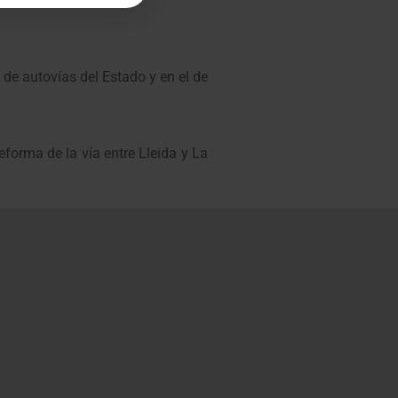
 de autovías del Estado y en el de
eforma de la vía entre Lleida y La