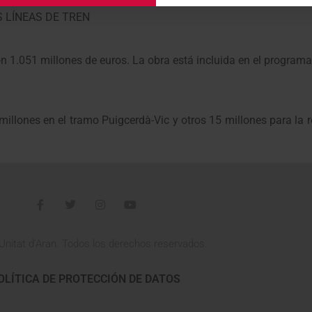
S LÍNEAS DE TREN
on 1.051 millones de euros. La obra está incluida en el programa
millones en el tramo Puigcerdà-Vic y otros 15 millones para la r
Unitat d'Aran. Todos los derechos reservados.
OLÍTICA DE PROTECCIÓN DE DATOS