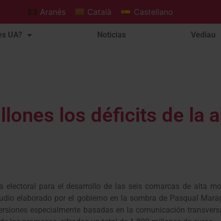
Aranés
Català
Castellano
es UA?
Noticias
Vediau
llones los déficits de la 
a electoral para el desarrollo de las seis comarcas de alta m
udio elaborado por el gobierno en la sombra de Pasqual Maragal
inversiones especialmente basadas en la comunicación transversa