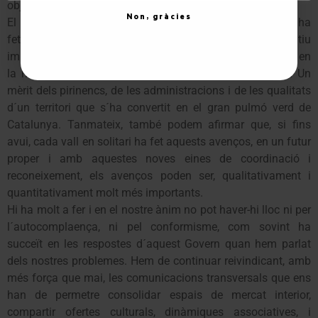
objectius de millora de la qualitat.
Non, gràcies
El Pirineu, després de dècades de despoblament i oblit, ha
fet, en coherència amb els nostres entorns, un salt qualitatiu
important en l´equiparació de serveis i molt especialment, en
la millora de la renda, gràcies bàsicament, al turisme. Un
mèrit dels pirinencs, de les administracions i de les qualitats
d´un territori que s´ha convertit en el gran pulmó verd de
Catalunya. Tanmateix, també podem afirmar que, si fins
avui, cada vall en solitari ha fet aquests avenços, en un futur
proper i amb aquestes noves eines de coordinació i
reconeixement, els avenços poden ser, qualitativament i
quantitativament molt més importants.
Hi ha molt a fer i en el nostre ànim no pot haver-hi lloc ni per
l´autocomplaença, ni pel conformisme, com sovint ha
succeït en les respostes d´aquest Govern quan hem parlat
dels nostres problemes. Hem de continuar reivindicant, amb
més força que mai, les comunicacions transversals que ens
han de permetre consolidar espais de mercat interior,
compartir ofertes culturals, dinàmiques associatives, i