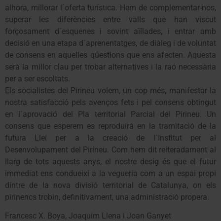
alhora, millorar l´oferta turística. Hem de complementar-nos,
superar les diferències entre valls que han viscut
forçosament d´esquenes i sovint aïllades, i entrar amb
decisió en una etapa d´aprenentatges, de diàleg i de voluntat
de consens en aquelles qüestions que ens afecten. Aquesta
serà la millor clau per trobar alternatives i la raó necessària
per a ser escoltats.
Els socialistes del Pirineu volem, un cop més, manifestar la
nostra satisfacció pels avenços fets i pel consens obtingut
en l´aprovació del Pla territorial Parcial del Pirineu. Un
consens que esperem es reproduirà en la tramitació de la
futura Llei per a la creació de l´Institut per al
Desenvolupament del Pirineu. Com hem dit reiteradament al
llarg de tots aquests anys, el nostre desig és que el futur
immediat ens condueixi a la vegueria com a un espai propi
dintre de la nova divisió territorial de Catalunya, on els
pirinencs trobin, definitivament, una administració propera.
Francesc X. Boya, Joaquim Llena i Joan Ganyet