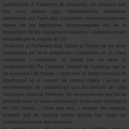
substancials al Parlament de Catalunya, uns avanços que,
fins avui, havien sigut reivindicacions històriques
defensades pel Partit dels Socialistes ininterrompudament
durant les sis legislatures transcorregudes des de la
recuperació de les institucions catalanes, i sistemàticament
refusades per la majoria de CiU.
Finalment, el Parlament està dotant el Pirineu de les eines
necessàries per fer-lo progressar i convertir-lo en un espai
cohesionat i competitiu. El primer pas ha estat la
modificació del Pla Territorial General de Catalunya per tal
de reconèixer l´Alt Pirineu i l´Aran com un àmbit funcional de
planificació en el conjunt del territori català i assolir el
reconeixement de l´especificitat que els territoris de l´alta
muntanya catalana mereixen. Un reconeixement que ha de
permetre dotar la tasca institucional, d´una visió estratègica
de l´Alt Pirineu i l´Aran que avui, i malgrat els avanços
evidents que en aquesta última dècada han tingut les
nostres comarques, ens mancava.
El següent pas serà la creació de l´Institut per al