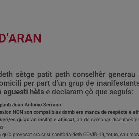
D’ARAN
eth sètge patit peth conselhèr generau 
omicili per part d’un grup de manifestant
 aguesti hèts
e declaram çò que seguís:
mpanh Juan Antonio Serrano.
pression NON son compatibles damb era manca de respècte e eth
eri/es qu’ac an incitat e ahiscat
, an de demanar disculpes pe
ns.
u’a provocat era crisi sanitària deth COVID-19, totun, cau reb