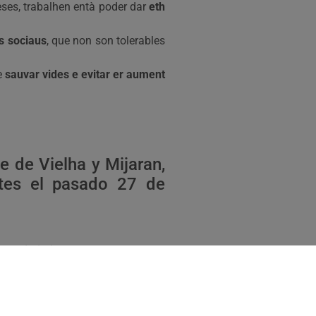
neses, trabalhen entà poder dar
eth
s sociaus
, que non son tolerables
e
sauvar vides e evitar er aument
e de Vielha y Mijaran,
ntes el pasado 27 de
 a la intimidad de las personas.
or este hecho y reflexionar sobre
bstante hay que recordar
que las