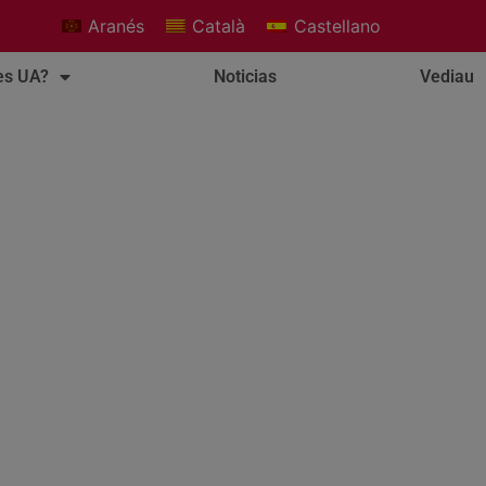
Aranés
Català
Castellano
es UA?
Noticias
Vediau