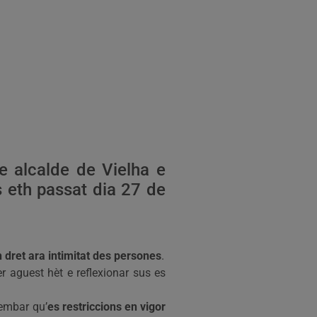
e alcalde de Vielha e
s eth passat dia 27 de
 dret ara intimitat des persones
.
r aguest hèt e reflexionar sus es
rembar qu’
es restriccions en vigor