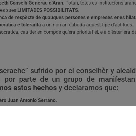
 peth Conselh Generau d’Aran
. Totun, totes es institucions ara
des sues
LIMITADES POSSIBILITATS
.
ca de respècte de quauques persones e empreses enes hilat
cratica e toleranta
a on non an cabuda aguest tipe d’actituds.
cratica, cau tier en compde qu’era prioritat ei, e a d’èster, era d
scrache” sufrido por el conselhèr y alcald
io por parte de un grupo de manifesta
mos estos hechos
y declaramos que:
ero Juan Antonio Serrano.
presión NO son compatibles con la falta de respeto y el derecho
llos/as que lo han incitado y animado,
deben pedir disculpas p
ca que ha provocado la crisis sanitaria del COVID-19, no o