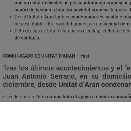
non an estat decidides ne pes ajuntaments aranesi ne
supòrt de besonh a tota era societat aranesa
, laguens 
Des d’Unitat d’Aran tanben
condemnam es insults e man
ne acceptables. Era societat aranesa ei ua
societat demo
Peth dessús de tota reclamacion e critica, legitima e demo
de contagis
.
COMUNICADO DE UNITAT D’ARAN – cast
Tras los últimos acontecimientos y el “e
Juan Antonio Serrano, en su domicil
diciembre,
desde Unitat d’Aran condena
• Desde Unitat d’Aran
damos todo el apoyo a nuestro compañ
•
El derecho legítimo a la manifestación y a la libertad de ex
• Consideramos
que los autores/as de esta agresión, y aque
sus actos y criterio a la hora de manifestar sus opiniones.
• Somos conscientes de la compleja situación socioeconómi