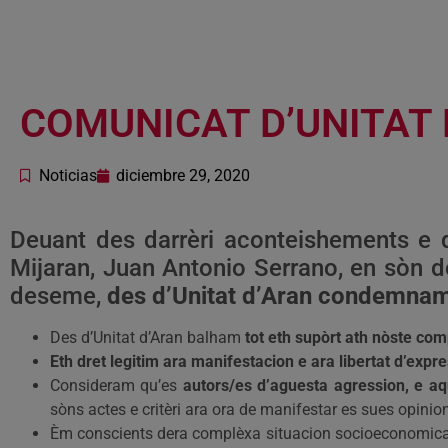
COMUNICAT D’UNITAT 
Noticias
diciembre 29, 2020
Deuant des darrèri aconteishements e d
Mijaran, Juan Antonio Serrano, en sòn d
deseme,
des d’Unitat d’Aran condemnam
Des d’Unitat d’Aran balham
tot eth supòrt ath nòste co
Eth dret legitim ara manifestacion e ara libertat d’ex
Consideram qu’es
autors/es d’aguesta agression, e aqu
sòns actes e critèri ara ora de manifestar es sues opinio
Èm conscients dera complèxa situacion socioeconomica q