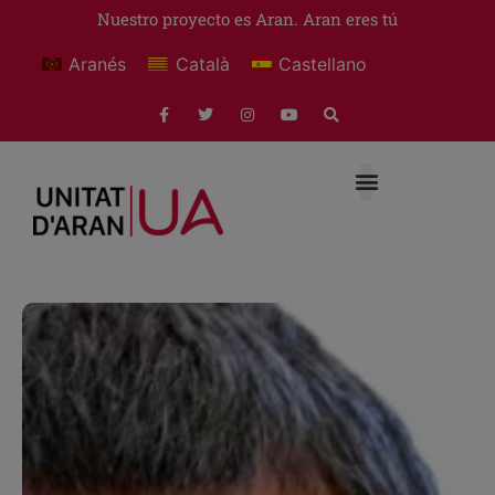
Nuestro proyecto es Aran. Aran eres tú
Aranés
Català
Castellano