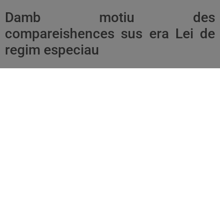
Damb motiu des
compareishences sus era Lei de
regim especiau
Eth senador aranés e secretari generau d’Unitat d’Aran,
Paco
Boya
, a reclamat aué ath Parlament que tengue en compde
era votz pròpria d’Aran coma territòri singular non comarcau,
ena tramitacion dera naua Lei d’Aran, que contengue ua
reforma electorau e un nau sistèma de finançament mès
justi. De hèt, “
era Lei d’Aran non pòt èster aprovada peth
Parlament sense èster aprovada abantes peth Plen deth
Conselh Generau d’Aran
”, en representacion de toti es
aranesi, segontes a manifestat.
Tà Boya, era norma
“a de contier un sistèma de
finançament just damb eth territòri, pr’amor que d’ua auta
forma serà ua lei mancada d’utilitat
”. Ath delà, “
er actuau
modèl electorau non respon ara realitat aranesa, ja qu’eth