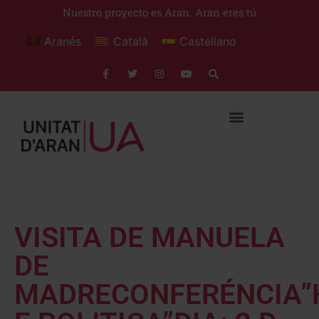
Nuestro proyecto es Aran. Aran eres tú
Aranés
Català
Castellano
VISITA DE MANUELA
DE
MADRECONFERÉNCIA