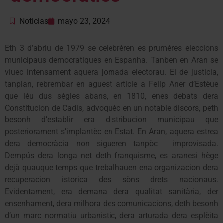
Noticias
mayo 23, 2024
Eth 3 d’abriu de 1979 se celebrèren es prumères eleccions
municipaus democratiques en Espanha. Tanben en Aran se
viuec intensament aquera jornada electorau. Ei de justicia,
tanplan, rebrembar en aguest article a Felip Aner d’Estèue
que lèu dus sègles abans, en 1810, enes debats dera
Constitucion de Cadis, advoquèc en un notable discors, peth
besonh d’establir era distribucion municipau que
posteriorament s’implantèc en Estat. En Aran, aquera estrea
dera democràcia non sigueren tanpòc improvisada.
Dempús dera longa net deth franquisme, es aranesi hège
dejà quauque temps que trebalhauen ena organizacion dera
recuperacion istorica des sòns drets nacionaus.
Evidentament, era demana dera qualitat sanitària, der
ensenhament, dera milhora des comunicacions, deth besonh
d’un marc normatiu urbanistic, dera arturada dera esplèita