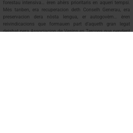
forestau intensiva… èren ahèrs prioritaris en aqueri tempsi.
Mès tanben, era recuperacion deth Conselh Generau, era
preservacion dera nòsta lengua, er autogovèrn… èren
reivindicacions que formauen part d’aqueth gran legat
deishat pera Associacion de Vesins es Terçons que pendent
annades auie estornejat es consciéncies dera societat
aranesa e auie artenhut a crear un movement politic que se
hège present en aqueres eleccions deth 3 d’abriu.
Unitat d’Aran, ereua d’aquera associacion de vesins, guanhèc
aqueres prumères eleccions de forma clarament majoritària.
Òmes e hemnes convençudi de que calie dar eth pas tà hèr
possibla aquera soniada transformacion deth país se
meteren ath capdauant e comencèren a hargar aqueri
prumèrs ajuntaments democratics damb un element comun:
tot ère per hèr.
Era grana precarietat de mieis e tanben era manca
d’experiéncia politica èren trebucs que calie afrontar damb
dedicacion e longues ores de debats. Es plens des