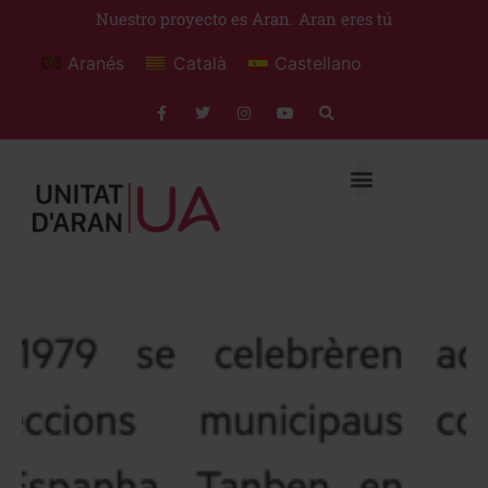
Nuestro proyecto es Aran. Aran eres tú
Aranés
Català
Castellano