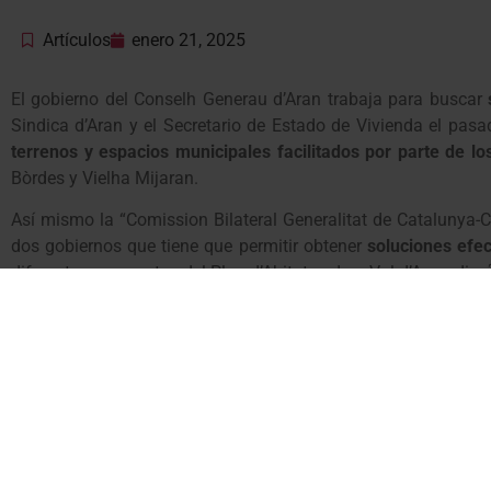
Artículos
enero 21, 2025
El gobierno del Conselh Generau d’Aran trabaja para buscar
Sindica d’Aran y el Secretario de Estado de Vivienda el pas
terrenos y espacios municipales facilitados por parte de lo
Bòrdes y Vielha Mijaran.
Así mismo la “Comission Bilateral Generalitat de Catalunya-C
dos gobiernos que tiene que permitir obtener
soluciones efec
diferentes propuestas del Plan d’Abitatge dera Val d’Aran, di
Esta comisión abordará el
traspaso competencial en materi
recursos necesarios para poder revertir la situación.
Estas medidas tienen que servir para que tanto Ministerio como