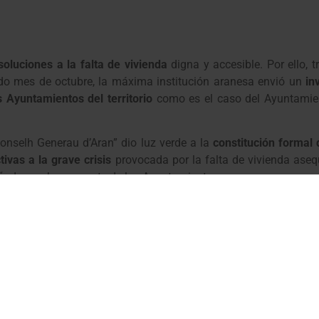
soluciones a la falta de vivienda
digna y accesible. Por ello, t
ado mes de octubre, la máxima institución aranesa envió un
in
s Ayuntamientos del territorio
como es el caso del Ayuntamien
onselh Generau d’Aran” dio luz verde a la
constitución formal 
tivas a la grave crisis
provocada por la falta de vivienda aseq
señado con buena parte de los Ayuntamientos araneses.
a de urbanismo
contemplado en la Lei d’Aran, el cual debe permi
 Generalitat, competentes en la materia, impulsen vivienda públic