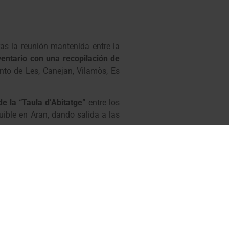
ras la reunión mantenida entre la
ventario con una recopilación de
to de Les, Canejan, Vilamòs, Es
de la “Taula d’Abitatge”
entre los
uible en Aran, dando salida a las
tir contar con los instrumentos y
a en el territorio.