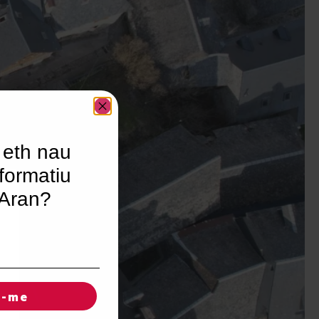
 eth nau
formatiu
’Aran?
r-me