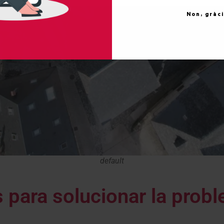
Non, gràc
default
para solucionar la probl