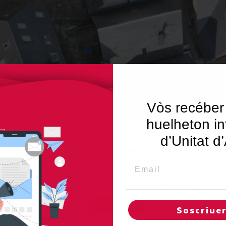
Vòs recéber
huelheton in
d’Unitat d
Utilizamos "cookies" en nuestro sitio web para dar al
usuario una experiencia personalizada y optimizada,
recordando sus preferencias y visitas regulares. Al hacer
Email
clic en "Aceptar todas", acepta el uso de TODAS las
"cookies". Sin embargo, puede visitar "Configuración de
cookies" para concedir un consentimiento controlado.
Reglas de "cookies"
Aceptar todas
Soscriue