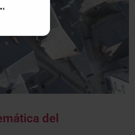
ies
emática del