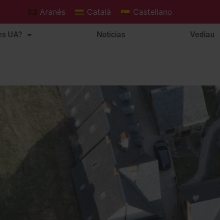
Aranés
Català
Castellano
es UA?
Noticias
Vediau