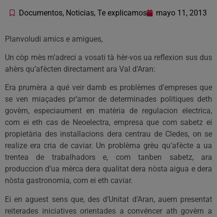
Documentos
,
Noticias
,
Te explicamos
mayo 11, 2013
Planvoludi amics e amigues,
Un còp mès m’adreci a vosati tà hèr-vos ua reflexion sus dus
ahèrs qu’afècten directament ara Val d’Aran:
Era prumèra a qué veir damb es problèmes d’empreses que
se ven miaçades pr’amor de determinades politiques deth
govèrn, especiaument en matèria de regulacion electrica,
com ei eth cas de Neoelectra, empresa que com sabetz ei
propietària des installacions dera centrau de Cledes, on se
realize era cria de caviar. Un problèma grèu qu’afècte a ua
trentea de trabalhadors e, com tanben sabetz, ara
produccion d’ua mèrca dera qualitat dera nòsta aigua e dera
nòsta gastronomia, com ei eth caviar.
Ei en aguest sens que, des d’Unitat d’Aran, auem presentat
reiterades iniciatives orientades a convéncer ath govèrn a