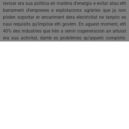
revisar era sua politica en matèria d’energia e evitar atau eth
barrament d’empreses e explotacions agràries que ja non
pòden soportar er encariment dera electricitat ne tanpòc es
naui requisits qu’impòse eth govèrn. En aguest moment, eth
40% des industries que hèn a servir cogeneracion an arturat
era sua activitat, damb es problèmes qu’aquerò compòrte.
Podetz trobar tota era informacion ath respècte enes hilats
sociaus e ena plana web d’UA.
Per un aute costat, voleria hèr-vos ua brèu reflexion sus eth
debat dera Lei d’Aran e era visita des ponents tath nòste
país. Com sabetz, Unitat d’Aran a manifestat era sua
discrepància ath tèxte presentat pr’amor qu’aguest,
presentat en an 2009 com un document de trabalh tà
debàter damb eth govèrn dera Generalitat, ei ara considerat
per part de CiU coma un document “intocable”.
Un còp mès CiU, que n’aquest moment siguec crític damb
aguest document per considerar-lo insufisent, ara, sense