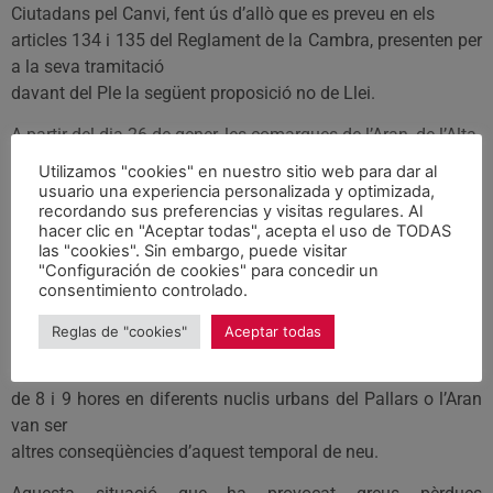
Ciutadans pel Canvi, fent ús d’allò que es preveu en els
articles 134 i 135 del Reglament de la Cambra, presenten per
a la seva tramitació
davant del Ple la següent proposició no de Llei.
A partir del dia 26 de gener, les comarques de l’Aran, de l’Alta
Ribagorça, i del Pallars Sobirà han patit importants
Utilizamos "cookies" en nuestro sitio web para dar al
tempestes
usuario una experiencia personalizada y optimizada,
recordando sus preferencias y visitas regulares. Al
de neu i vent. La intensitat d’aquestes va ser tal que han
hacer clic en "Aceptar todas", acepta el uso de TODAS
arribat a acumular
las "cookies". Sin embargo, puede visitar
de l’ordre de 4 metres de neu a cotes de 2000 m. d’alçada,
"Configuración de cookies" para concedir un
consentimiento controlado.
i gruixos propers al metre de neu en els pobles de la Vall.
Col•lapses
Reglas de "cookies"
Aceptar todas
a les carreteres, talls a diferents vies com la N-230, o talls de
llum repetits
de 8 i 9 hores en diferents nuclis urbans del Pallars o l’Aran
van ser
altres conseqüències d’aquest temporal de neu.