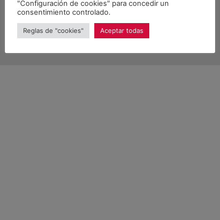
"Configuración de cookies" para concedir un
consentimiento controlado.
© 2026 Unitat d'Aran. Todos los derechos reservados.
Reglas de "cookies"
Aceptar todas