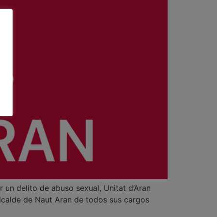
 un delito de abuso sexual, Unitat d’Aran
alcalde de Naut Aran de todos sus cargos