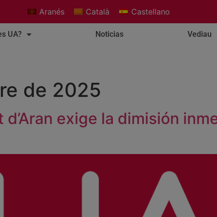
Aranés
Català
Castellano
es UA?
Noticias
Vediau
re de 2025
’Aran exige la dimisión inmed