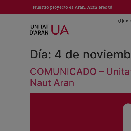
Nuestro proyecto es Aran. Aran eres tú
¿Qué 
Día:
4 de noviemb
COMUNICADO – Unitat d
Naut Aran