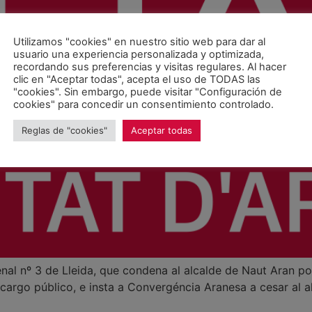
Utilizamos "cookies" en nuestro sitio web para dar al
usuario una experiencia personalizada y optimizada,
recordando sus preferencias y visitas regulares. Al hacer
clic en "Aceptar todas", acepta el uso de TODAS las
"cookies". Sin embargo, puede visitar "Configuración de
cookies" para concedir un consentimiento controlado.
Reglas de "cookies"
Aceptar todas
al nº 3 de Lleida, que condena al alcalde de Naut Aran por
cargo público, e insta a Convergéncia Aranesa a cesar al 