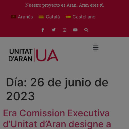
Nuestro proyecto es Aran. Aran eres tú
Aranés
Català
Castellano
Día:
26 de junio de
2023
Era Comission Executiva
d’Unitat d’Aran designe a