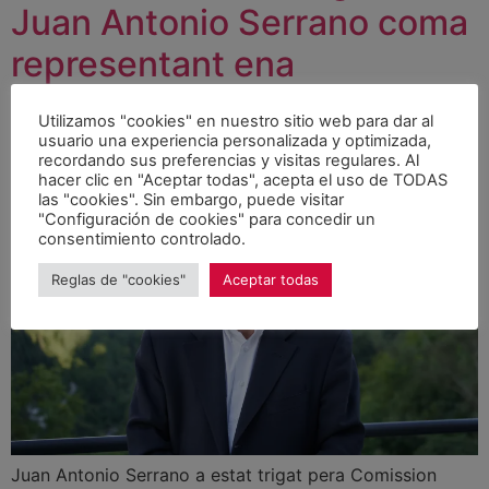
Juan Antonio Serrano coma
representant ena
Deputacion de Lleida
Utilizamos "cookies" en nuestro sitio web para dar al
usuario una experiencia personalizada y optimizada,
recordando sus preferencias y visitas regulares. Al
hacer clic en "Aceptar todas", acepta el uso de TODAS
las "cookies". Sin embargo, puede visitar
"Configuración de cookies" para concedir un
consentimiento controlado.
Reglas de "cookies"
Aceptar todas
Juan Antonio Serrano a estat trigat pera Comission