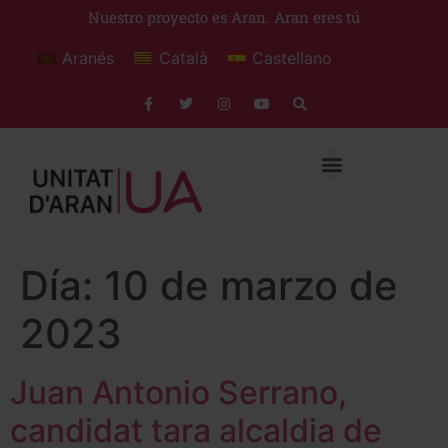
Nuestro proyecto es Aran. Aran eres tú
Aranés
Català
Castellano
Día:
10 de marzo de
2023
Juan Antonio Serrano,
candidat tara alcaldia de