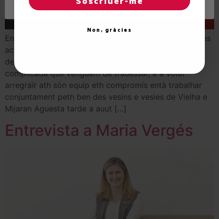
Soscriuer-me
Non, gràcies
Ena sua intervencion, Serrano a destacat es nombroses
actuacions amiades a tèrme enes darrèri quate ans, a
despièch dera situacion sanitària e sociau tant
complicada que venguem de trauessar, e a volut
arregraïr ath sòn equip eth compromís entà trabalhar
conjuntament peth ben des vesins e vesies de Vielha e
Mijaran Aguesta tarde a auut […]
Entrevista a Maria Vergés