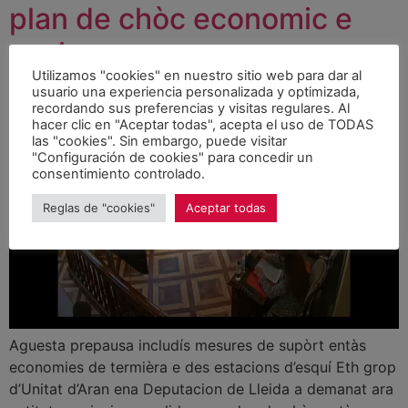
plan de chòc economic e
sociau
Utilizamos "cookies" en nuestro sitio web para dar al
usuario una experiencia personalizada y optimizada,
recordando sus preferencias y visitas regulares. Al
hacer clic en "Aceptar todas", acepta el uso de TODAS
las "cookies". Sin embargo, puede visitar
"Configuración de cookies" para concedir un
consentimiento controlado.
Reglas de "cookies"
Aceptar todas
Aguesta prepausa includís mesures de supòrt entàs
economies de termièra e des estacions d’esquí Eth grop
d’Unitat d’Aran ena Deputacion de Lleida a demanat ara