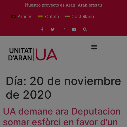
Nuestro proyecto es Aran. Aran eres tú
Aranés
Català
Castellano
Día:
20 de noviembre
de 2020
UA demane ara Deputacion
somar esfòrci en favor d’un