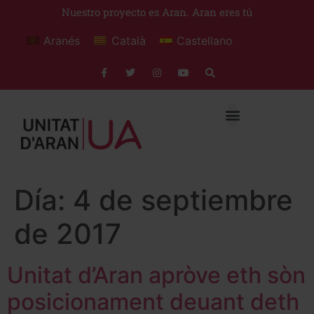
Nuestro proyecto es Aran. Aran eres tú
Aranés
Català
Castellano
Día:
4 de septiembre
de 2017
Unitat d’Aran apròve eth sòn
posicionament deuant deth