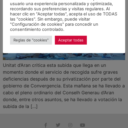
para 2017
usuario una experiencia personalizada y optimizada,
recordando sus preferencias y visitas regulares. Al
hacer clic en "Aceptar todas", acepta el uso de TODAS
las "cookies". Sin embargo, puede visitar
"Configuración de cookies" para concedir un
consentimiento controlado.
Reglas de "cookies"
Aceptar todas
Unitat d’Aran critica esta subida que llega en un
momento donde el servicio de recogida sufre graves
deficiencias después de su privatización por parte del
gobierno de Convergencia. Esta mañana se ha llevado a
cabo el pleno ordinario del Conselh Generau d’Aran
donde, entre otros asuntos, se ha llevado a votación la
subida de la […]