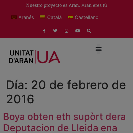
Nuestro proyecto es Aran. Aran eres tú
Aranés
Català
Castellano
Día:
20 de febrero de
2016
Boya obten eth supòrt dera
Deputacion de Lleida ena