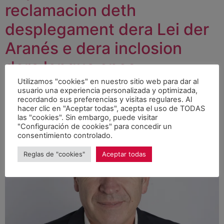
reclamacion deth
desplegament dera Lei der
Aranés e dera inclosion
dera lengua enes
curriculums d’educacion
Utilizamos "cookies" en nuestro sitio web para dar al
usuario una experiencia personalizada y optimizada,
recordando sus preferencias y visitas regulares. Al
primària
hacer clic en "Aceptar todas", acepta el uso de TODAS
las "cookies". Sin embargo, puede visitar
"Configuración de cookies" para concedir un
consentimiento controlado.
Reglas de "cookies"
Aceptar todas