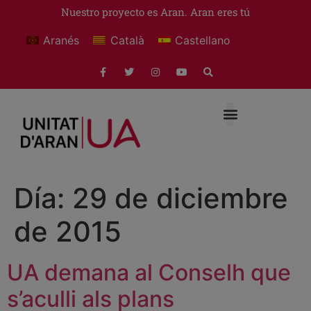
Nuestro proyecto es Aran. Aran eres tú
Aranés
Català
Castellano
Día:
29 de diciembre
de 2015
UA demana al Conselh que
s’aculli als plans