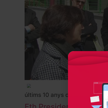
últims 10 anys de CiU només se
Eth President Montilla 