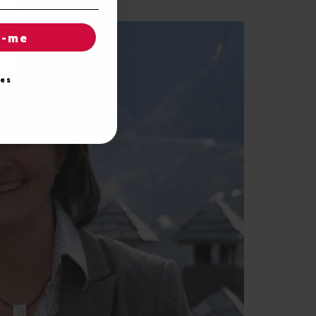
r-me
ies