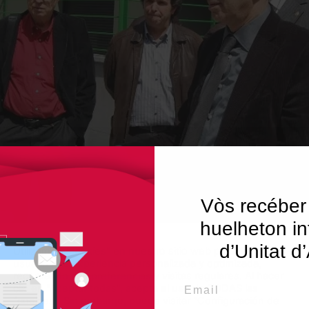
Vòs recéber
huelheton in
d’Unitat d
Des de 2004, se n’han construït 
Utilizamos "cookies" en nuestro sitio web para dar al
usuario una experiencia personalizada y optimizada,
’n van fer 8.
recordando sus preferencias y visitas regulares. Al hacer
Email
clic en "Aceptar todas", acepta el uso de TODAS las
ei era garantia de progrès en
"cookies". Sin embargo, puede visitar "Configuración de