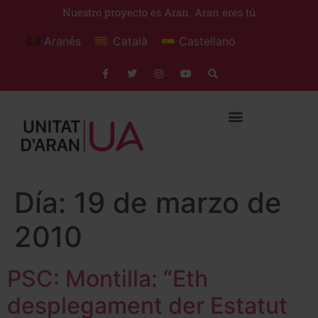
Nuestro proyecto es Aran. Aran eres tú
Aranés
Català
Castellano
Día:
19 de marzo de
2010
PSC: Montilla: “Eth
desplegament der Estatut