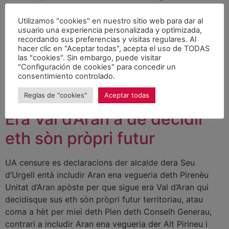
Libertat
Utilizamos "cookies" en nuestro sitio web para dar al
usuario una experiencia personalizada y optimizada,
La propuesta de UA incluye la mejora de la calle Bergàs
recordando sus preferencias y visitas regulares. Al
El portavoz del grupo de Unitat d’Aran – PSC en el
hacer clic en "Aceptar todas", acepta el uso de TODAS
las "cookies". Sin embargo, puede visitar
Ayuntamiento de Vielha – Mijaran, Joan Riu, ha exigido
"Configuración de cookies" para concedir un
hoy al gobierno municipal que lleve a cabo la reforma
consentimiento controlado.
completa del Passeg dera Libertat de Vielha, que
Reglas de "cookies"
Aceptar todas
incluye la mejora de la calle […]
Era Val d’Aran a de decidir
eth sòn pròpri futur
UA censure es declaracions der alcalde dera Seu
d’Urgell entà includir Aran ena vegueria deth Pirenèu
Unitat d’Aran apòste per que sigue era Val d’Aran qui
decidisque sus eth sòn pròpri futur territoriau, atau
coma a hèt per miei deth Plen deth Conselh Generau,
contrari a includir Aran ena vegueria der Alt Pirineu i