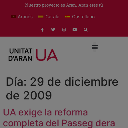
Nuestro proyecto es Aran. Aran eres tú
Aranés
Català
Castellano
Día:
29 de diciembre
de 2009
UA exige la reforma
completa del Passeg dera