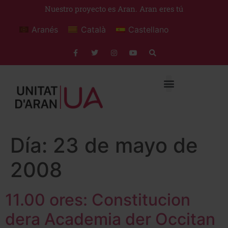
Nuestro proyecto es Aran. Aran eres tú
Aranés
Català
Castellano
Día:
23 de mayo de
2008
11.00 ores: Constitucion
dera Academia der Occitan