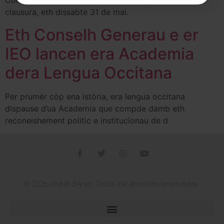
Còr que se celèbre ena Val d’Aran enquia era sua
clausura, eth dissabte 31 de mai.
Eth Conselh Generau e er
IEO lancen era Academia
dera Lengua Occitana
Per prumèr còp ena istòria, era lengua occitana
dispause d’ua Academia que compde damb eth
reconeishement politic e institucionau de d
© 2026 Unitat d'Aran. Todos los derechos reservados.