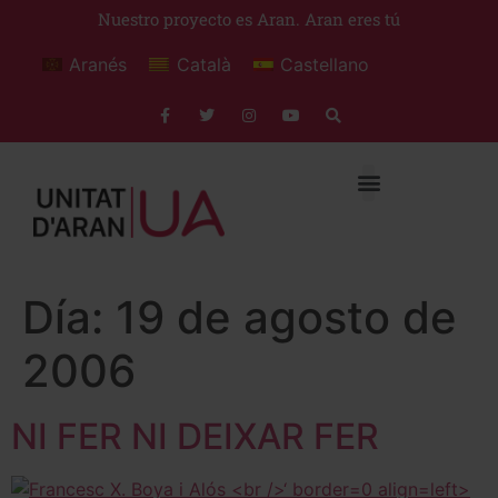
Nuestro proyecto es Aran. Aran eres tú
Aranés
Català
Castellano
Día:
19 de agosto de
2006
NI FER NI DEIXAR FER