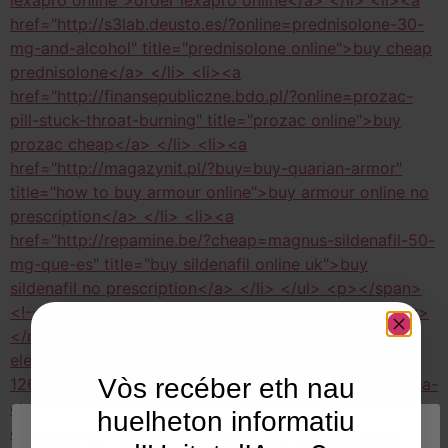
Vòs recéber eth nau
huelheton informatiu
Utilizamos "cookies" en nuestro sitio web para dar al