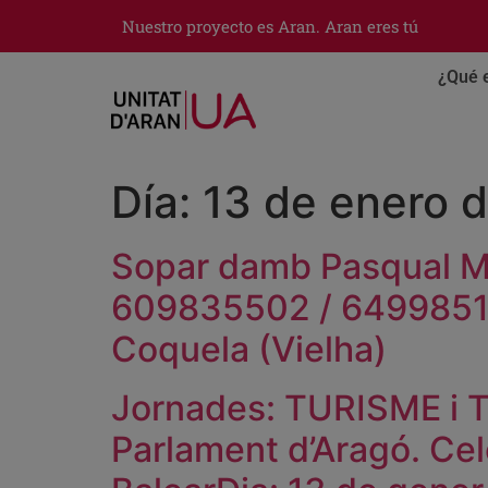
Nuestro proyecto es Aran. Aran eres tú
¿Qué 
Día:
13 de enero 
Sopar damb Pasqual M
609835502 / 649985184
Coquela (Vielha)
Jornades: TURISME i T
Parlament d’Aragó. Cel