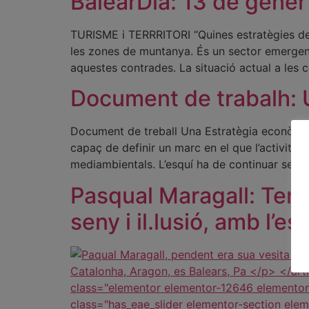
BalearDia: 13 de gener
TURISME i TERRRITORI “Quines estratègies de f
les zones de muntanya. És un sector emergent
aquestes contrades. La situació actual a les 
Document de trabalh: Ua
Document de treball Una Estratègia econòmica 
capaç de definir un marc en el que l’activitat
mediambientals. L’esquí ha de continuar sent 
Pasqual Maragall: Ten
seny i il.lusió, amb l’esp