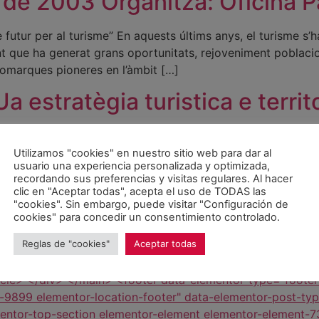
 de 2003 Organitza: Oficina P
utur per al turisme” En aquests últims anys, el turisme s’
 que ha generat grans oportunitats, rejoveniment poblaciona
comarques pioneres en l’àmbit […]
 estratègia turistica e territ
i territorial per l’Aran OBJECTIUS L’Aran, un territori amb 
 econòmica, tingui una projecció de creixement sostingut en
Utilizamos "cookies" en nuestro sitio web para dar al
usuario una experiencia personalizada y optimizada,
el […]
recordando sus preferencias y visitas regulares. Al hacer
clic en "Aceptar todas", acepta el uso de TODAS las
im els homes i dones preparat
"cookies". Sin embargo, puede visitar "Configuración de
cookies" para concedir un consentimiento controlado.
erit de la llibertat i la unió
Reglas de "cookies"
Aceptar todas