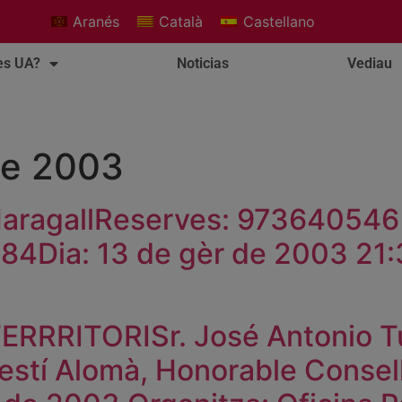
Aranés
Català
Castellano
es UA?
Noticias
Vediau
de 2003
aragallReserves: 973640546 
Dia: 13 de gèr de 2003 21:3
ERRRITORISr. José Antonio Tud
estí Alomà, Honorable Consel